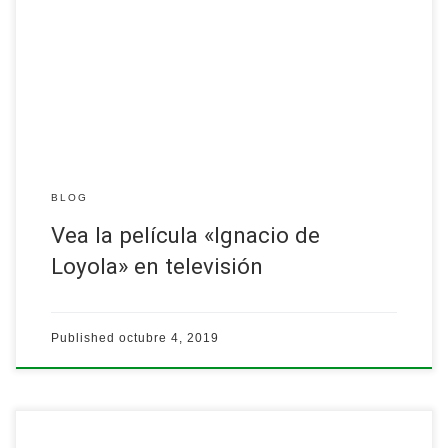
Vea la película «Ignacio de Loyola» en televisión, el viernes, 4 de
octubre de 2019, en el canal 13, TeleOro.…
Leer más
BLOG
Vea la película «Ignacio de
Loyola» en televisión
Published
octubre 4, 2019