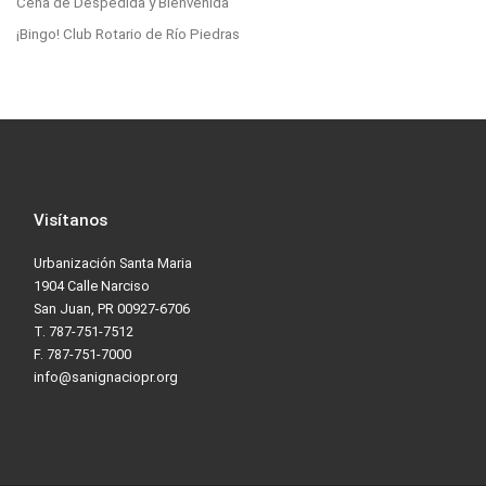
Cena de Despedida y Bienvenida
¡Bingo! Club Rotario de Río Piedras
Visítanos
Urbanización Santa Maria
1904 Calle Narciso
San Juan, PR 00927-6706
T. 787-751-7512
F. 787-751-7000
info@sanignaciopr.org