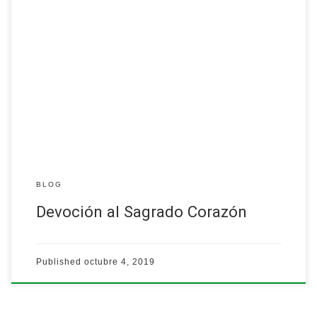
Ven y reflexiona junto a nosotros sobre el amor de Dios, según
manifestado a través del Sagrado Corazón de Jesús.
La charla está auspiciada por el Ministerio del Sagrado Corazón
de Jesús, el viernes, 4 de octubre de 2019, a las 9:00 am, en el
templo de la parroquia.…
Leer más
BLOG
Devoción al Sagrado Corazón
Published
octubre 4, 2019