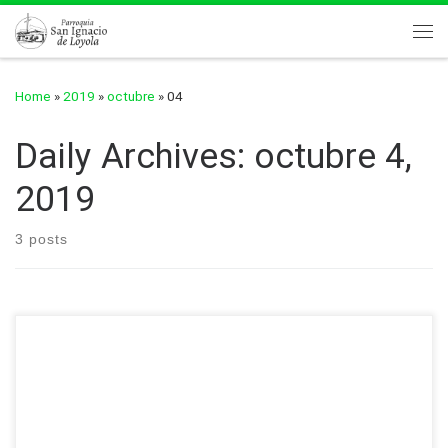
Skip to content
Me
Home
»
2019
»
octubre
»
04
Daily Archives:
octubre 4,
2019
3 posts
Película: «
Faustina
»
viernes, 4 de octubre de 2019