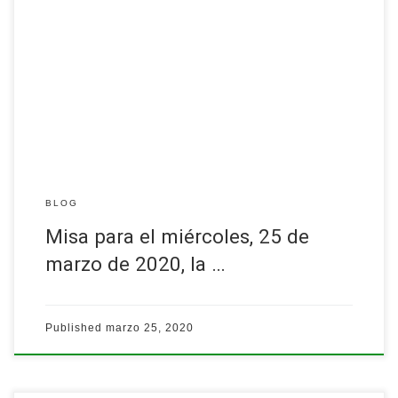
https://www.facebook.com/sanignaciopr/videos/2575132892755
125/…
Leer más
BLOG
Misa para el miércoles, 25 de
marzo de 2020, la …
Published
marzo 25, 2020