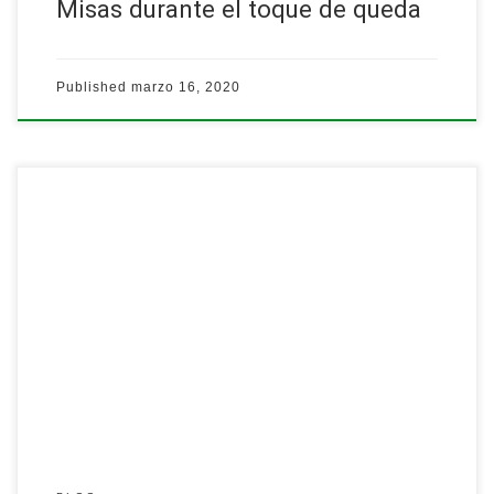
Misas durante el toque de queda
Published
marzo 16, 2020
[
ÚLTIMA TANDA CANCELADA
]
Profundiza el significado de la Cuaresma para ti con un retiro de
siete días.
I-IV Domingos de Cuaresma
1:30 pm
Centro parroquial…
Leer más