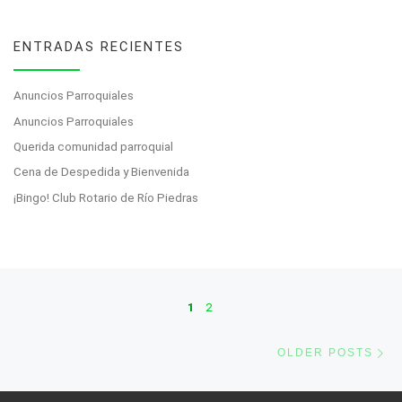
ENTRADAS RECIENTES
Anuncios Parroquiales
Anuncios Parroquiales
Querida comunidad parroquial
Cena de Despedida y Bienvenida
¡Bingo! Club Rotario de Río Piedras
Posts navigation
1
2
Ol
OLDER POSTS