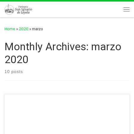
Skip to content
Me
Home
»
2020
»
marzo
Monthly Archives:
marzo
2020
10 posts
https://www.facebook.com/sanignaciopr/videos/1668725943850