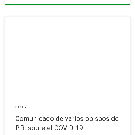
Misas y eventos públicos han
sido cancelados según las
directrices del gobierno de
Puerto Rico.
Leer más
BLOG
Comunicado de varios obispos de
P.R. sobre el COVID-19