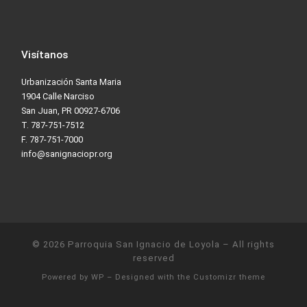
Visítanos
Urbanización Santa Maria
1904 Calle Narciso
San Juan, PR 00927-6706
T. 787-751-7512
F. 787-751-7000
info@sanignaciopr.org
© 2026
Parroquia San Ignacio de Loyola
– All rights
reserved
Powered by
WP
– Designed with the
Customizr theme