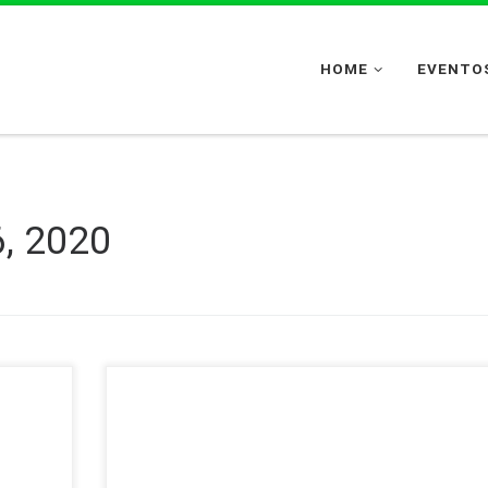
HOME
EVENTOS
6, 2020
Misa para el lunes, 06 de abril de 2020, Lunes Santo,
Presidida por el padre Larry, sj, y concelebrada por el pad