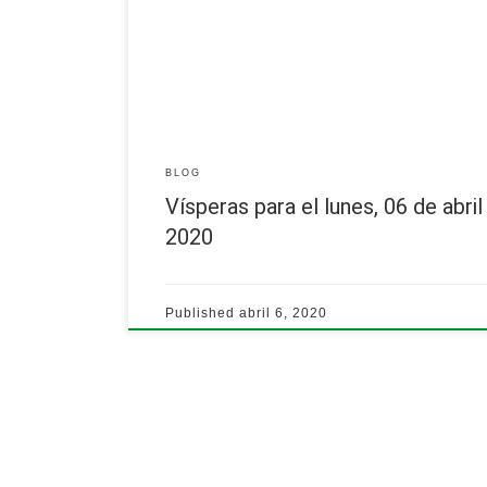
lunes, 6 de abril de 2020
Vísperas
Presididas por el padre Larry, sj…
Leer más
BLOG
Vísperas para el lunes, 06 de abril
2020
Published
abril 6, 2020