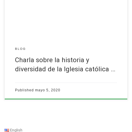
martes, 5 de mayo de 2020
Presentada por el padre Fernando Luis, sj…
Leer más
BLOG
Charla sobre la historia y
diversidad de la Iglesia católica …
Published
mayo 5, 2020
English