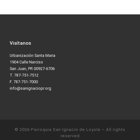
Visítanos
Urbanización Santa Maria
1904 Calle Narciso
San Juan, PR 00927-6706
T. 787-751-7512
F. 787-751-7000
info@sanignaciopr.org
© 2026
Parroquia San Ignacio de Loyola
– All rights
reserved