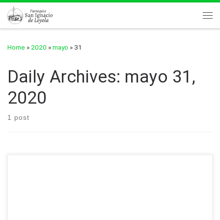
Skip to content
Me
Home
»
2020
»
mayo
»
31
Daily Archives:
mayo 31,
2020
1 post
Misa de Solemnidad de Pentecostés
domingo, 31 de mayo de 2020