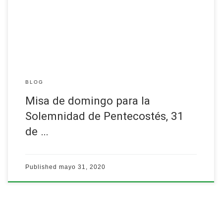
Presidida por el padre Fernando Luis, sj
Asisitida por el padre Larry, sj…
Leer más
BLOG
Misa de domingo para la
Solemnidad de Pentecostés, 31
de …
Published
mayo 31, 2020