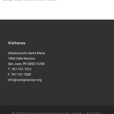
Visítanos
Urbanización Santa Maria
1904 Calle Narciso
San Juan, PR 00927-6706
T. 787-751-7512
F. 787-751-7000
info@sanignaciopr.org
© 2026
Parroquia San Ignacio de Loyola
– All rights