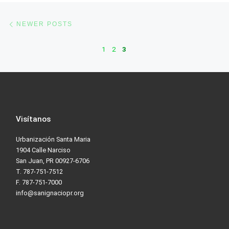
Posts navigation
Newer posts
NEWER POSTS
1
2
3
Visítanos
Urbanización Santa Maria
1904 Calle Narciso
San Juan, PR 00927-6706
T. 787-751-7512
F. 787-751-7000
info@sanignaciopr.org