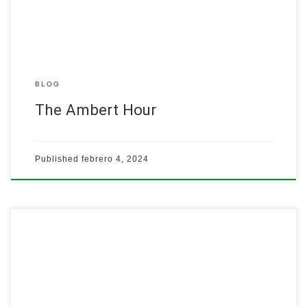
más
BLOG
The Ambert Hour
Published
febrero 4, 2024
La Agrupación Católica Universitaria (ACU) unto al Programa de
EDUCACION CONTINUA de la Universidad Interamericana
presentan el quinto módulo en la serie “Religiones Comparadas”
que será ofrecido por el Dr. Ángel Vélez Oyola y titulado:
Cristo
Histórico.