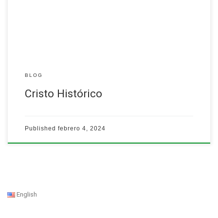
El modulo ofrecerá una interpretación de la vida de Jesús de
Nazaret y su relación con los marginados, desde una perspectiva
histórica.…
Leer más
BLOG
Cristo Histórico
Published
febrero 4, 2024
English