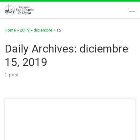
Skip to content
Me
Home
»
2019
»
diciembre
»
15
Daily Archives:
diciembre
15, 2019
1 post
¡Última oportunidad para hacer tu Retiro de Adviento!
domingo, 15 de diciembre