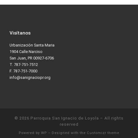
Visítanos
Urbanización Santa Maria
1904 Calle Narciso
San Juan, PR 00927-6706
T. 787-751-7512
F. 787-751-7000
info@sanignaciopr.org
© 2026
Parroquia San Ignacio de Loyola
– All rights
reserved
Powered by
WP
– Designed with the
Customizr theme