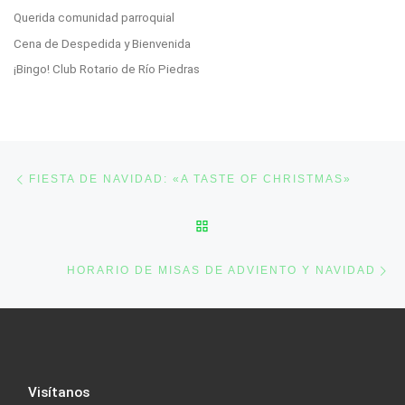
Querida comunidad parroquial
Cena de Despedida y Bienvenida
¡Bingo! Club Rotario de Río Piedras
Post navigation
Previous post
FIESTA DE NAVIDAD: «A TASTE OF CHRISTMAS»
BACK TO POST LIST
Ne
HORARIO DE MISAS DE ADVIENTO Y NAVIDAD
Visítanos