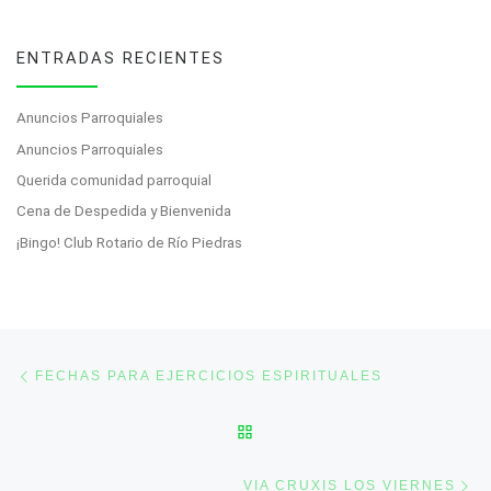
ENTRADAS RECIENTES
Anuncios Parroquiales
Anuncios Parroquiales
Querida comunidad parroquial
Cena de Despedida y Bienvenida
¡Bingo! Club Rotario de Río Piedras
Post navigation
Previous post
FECHAS PARA EJERCICIOS ESPIRITUALES
BACK TO POST LIST
Ne
VIA CRUXIS LOS VIERNES