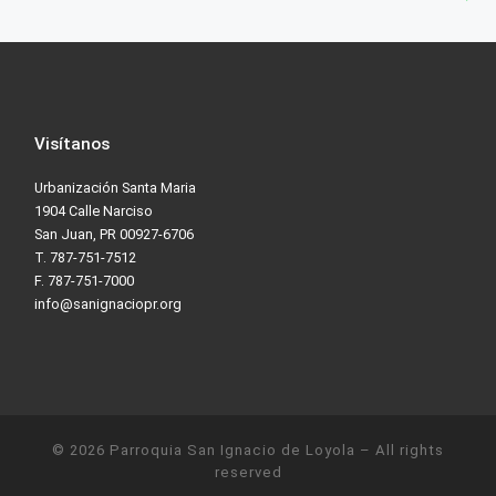
Visítanos
Urbanización Santa Maria
1904 Calle Narciso
San Juan, PR 00927-6706
T. 787-751-7512
F. 787-751-7000
info@sanignaciopr.org
© 2026
Parroquia San Ignacio de Loyola
– All rights
reserved