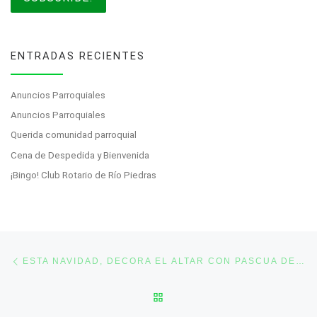
ENTRADAS RECIENTES
Anuncios Parroquiales
Anuncios Parroquiales
Querida comunidad parroquial
Cena de Despedida y Bienvenida
¡Bingo! Club Rotario de Río Piedras
Post navigation
Previous post
ESTA NAVIDAD, DECORA EL ALTAR CON PASCUA DE RECORDACIÓN
BACK TO POST LIST