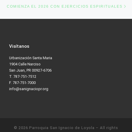
Ne
COMIENZA EL 2026 CON EJERCICIOS ESPIRITUALES
Visítanos
Urbanización Santa Maria
1904 Calle Narciso
San Juan, PR 00927-6706
T. 787-751-7512
F. 787-751-7000
info@sanignaciopr.org
© 2026
Parroquia San Ignacio de Loyola
– All rights