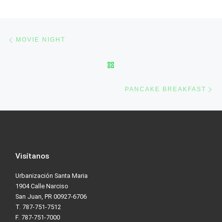
Post navigation
Previous post
MOVIE NIGHT
BACK TO POST LIST
Ne
PANCAKE BREAKFAST
Visítanos
Urbanización Santa Maria
1904 Calle Narciso
San Juan, PR 00927-6706
T. 787-751-7512
F. 787-751-7000