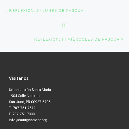
Post navigation
Previous post
REFLEXIÓN: III LUNES DE PASCUA
BACK TO POST LIST
Ne
REFLEXIÓN: III MIÉRCOLES DE PASCUA
Visítanos
Urbanización Santa Maria
1904 Calle Narciso
San Juan, PR 00927-6706
T. 787-751-7512
F. 787-751-7000
info@sanignaciopr.org