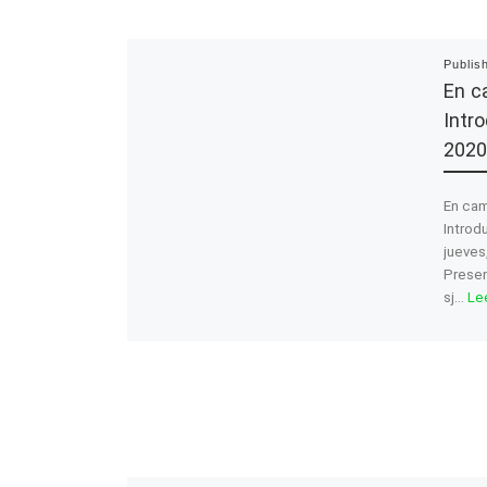
Publis
En c
Intro
2020
En cam
Introd
jueves
Presen
sj…
Le