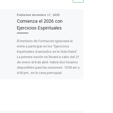
Published
diciembre 17, 2025
Comienza el 2026 con
Ejercicios Espirituales
El Instituto de Formación Ignaciana le
invita a participar en los “Ejercicios
Espirituales Avanzados en la Vida Diaria”.
La primera sesión se llevará a cabo del 21
de enero al 8 de abril. Habrá dos horarios
disponibles para las reuniones: 10:00 am y
6:00 pm., en la casa parroquial.
Encuentra tu diirección espiritual con los
ejercicios espirituales avanzados.…
Leer
más