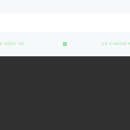
BACK TO POST LIST
«LECTIO DIVINA» PARA EL II MARTES DE PASCUA, 21 DE ABRIL DE 2020