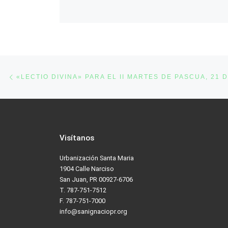
Post navigation
Previous post
Visítanos
Urbanización Santa Maria
1904 Calle Narciso
San Juan, PR 00927-6706
T. 787-751-7512
F. 787-751-7000
info@sanignaciopr.org