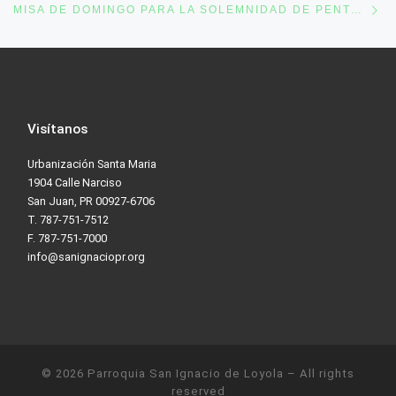
MISA DE DOMINGO PARA LA SOLEMNIDAD DE PENTECOSTÉS, 31 DE MAYO DE 2020
Visítanos
Urbanización Santa Maria
1904 Calle Narciso
San Juan, PR 00927-6706
T. 787-751-7512
F. 787-751-7000
info@sanignaciopr.org
© 2026
Parroquia San Ignacio de Loyola
– All rights
reserved