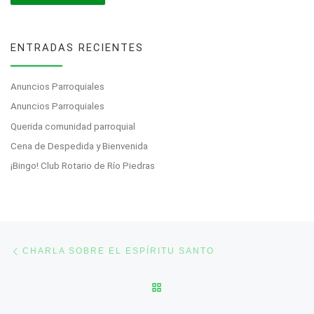
ENTRADAS RECIENTES
Anuncios Parroquiales
Anuncios Parroquiales
Querida comunidad parroquial
Cena de Despedida y Bienvenida
¡Bingo! Club Rotario de Río Piedras
Post navigation
Previous post
CHARLA SOBRE EL ESPÍRITU SANTO
BACK TO POST LIST
Ne