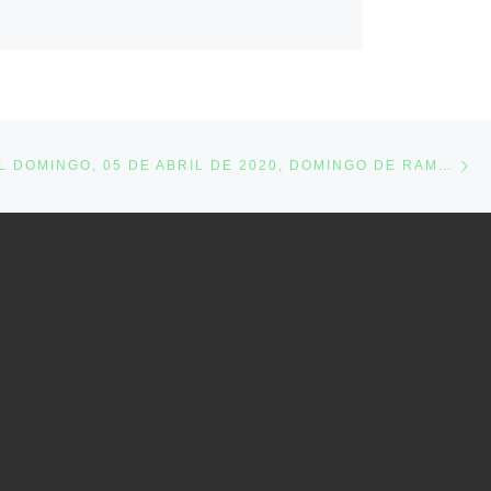
Ne
MISA PARA EL DOMINGO, 05 DE ABRIL DE 2020, DOMINGO DE RAMOS