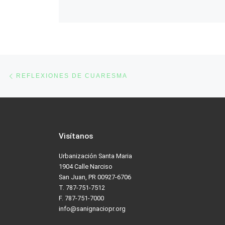
Post navigation
Previous post
REFLEXIONES DE CUARESMA
Visítanos
Urbanización Santa Maria
1904 Calle Narciso
San Juan, PR 00927-6706
T. 787-751-7512
F. 787-751-7000
info@sanignaciopr.org