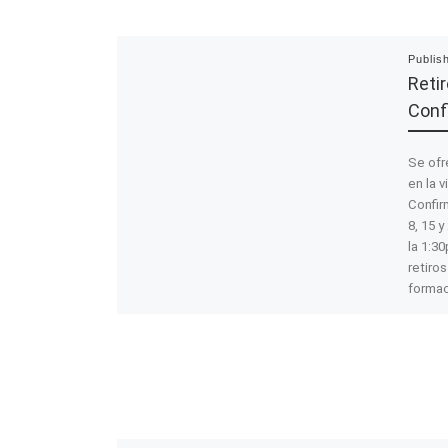
Publis
Reti
Conf
Se ofr
en la v
Confir
8, 15 
la 1:3
retiro
formac