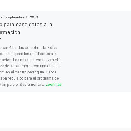
hed
septiembre 1, 2019
ro para candidatos a la
irmación
ecen 4 tandas del retiro de 7 días
ida diaria para los candidatos a la
mación. Las mismas comienzan el 1,
y 22 de septiembre, con una charla a
0pm en el centro parroquial. Estos
s son requisito para el programa de
ión para el Sacramento.…
Leer más