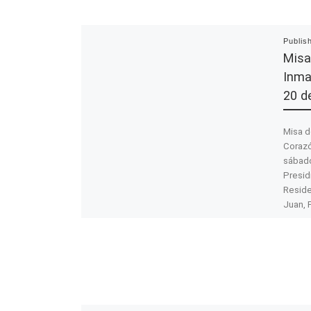
Publis
Misa
Inma
20 d
Misa d
Corazó
sábado
Presid
Reside
Juan, 