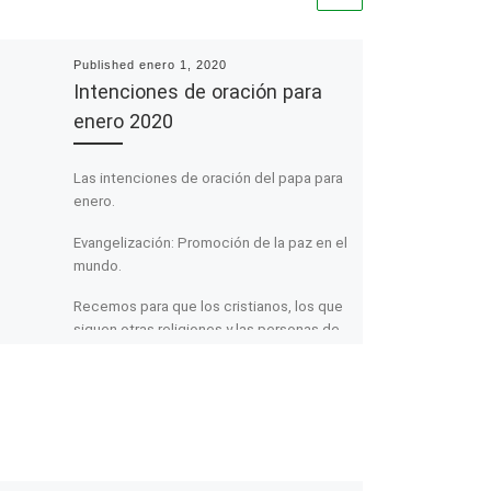
Published
enero 1, 2020
Intenciones de oración para
enero 2020
Las intenciones de oración del papa para
enero.
Evangelización: Promoción de la paz en el
mundo.
Recemos para que los cristianos, los que
siguen otras religiones y las personas de
buena voluntad promuevan la paz y la
justicia en el mundo.
Oración
Señor Jesucristo: al iniciar este año, y
tendiendo presente que viniste entre