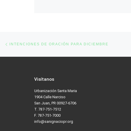
Post navigation
Previous post
INTENCIONES DE ORACIÓN PARA DICIEMBRE
Visítanos
Urbanización Santa Maria
1904 Calle Narciso
San Juan, PR 00927-6706
T. 787-751-7512
F. 787-751-7000
info@sanignaciopr.org