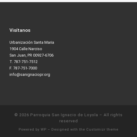
Visítanos
Urbanización Santa Maria
1904 Calle Narciso
San Juan, PR 00927-6706
T. 787-751-7512
F. 787-751-7000
info@sanignaciopr.org
© 2026
Parroquia San Ignacio de Loyola
– All rights
reserved
Powered by
WP
– Designed with the
Customizr theme