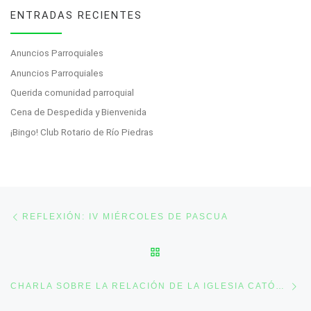
ENTRADAS RECIENTES
Anuncios Parroquiales
Anuncios Parroquiales
Querida comunidad parroquial
Cena de Despedida y Bienvenida
¡Bingo! Club Rotario de Río Piedras
Post navigation
Previous post
REFLEXIÓN: IV MIÉRCOLES DE PASCUA
BACK TO POST LIST
Ne
CHARLA SOBRE LA RELACIÓN DE LA IGLESIA CATÓLICA CON OTROS