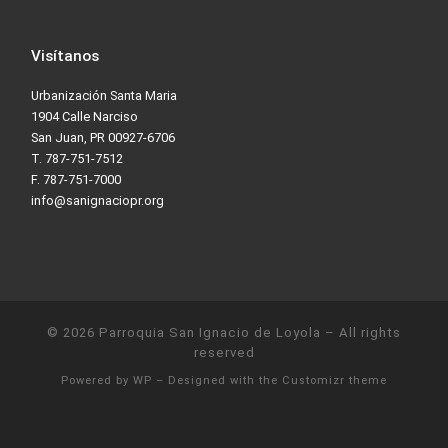
Visítanos
Urbanización Santa Maria
1904 Calle Narciso
San Juan, PR 00927-6706
T. 787-751-7512
F. 787-751-7000
info@sanignaciopr.org
© 2026
Parroquia San Ignacio de Loyola
– All rights
reserved
Powered by
WP
– Designed with the
Customizr theme