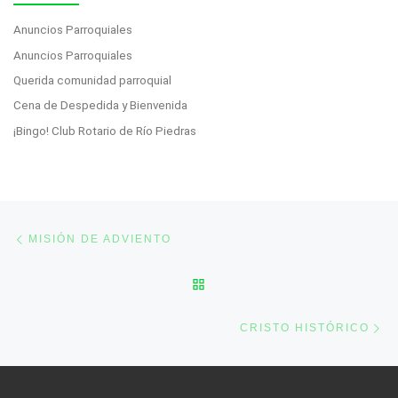
Anuncios Parroquiales
Anuncios Parroquiales
Querida comunidad parroquial
Cena de Despedida y Bienvenida
¡Bingo! Club Rotario de Río Piedras
Post navigation
Previous post
MISIÓN DE ADVIENTO
BACK TO POST LIST
Ne
CRISTO HISTÓRICO