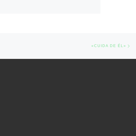
Ne
«CUIDA DE ÉL»