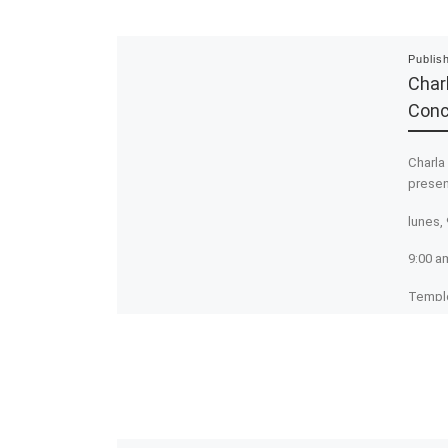
Publis
Char
Conc
Charla
presen
lunes,
9:00 a
Templo