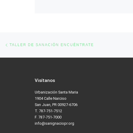
Post navigation
Previous post
TALLER DE SANACIÓN ENCUÉNTRATE
Visítanos
Urbanización Santa Maria
1904 Calle Narciso
San Juan, PR 00927-6706
T. 787-751-7512
F. 787-751-7000
info@sanignaciopr.org