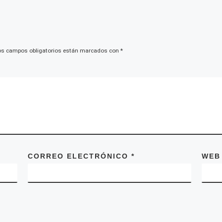
Enero 20-22
Marzo 10-12
Abril 21-23
os campos obligatorios están marcados con
*
Junio 9-11
Agosto 18-20
Septiembre 8-10
Octubre 27-29
Diciembre 1-3
aller tiene un costo de $200.00
e: habitación privada con baño,
CORREO ELECTRÓNICO
*
WEB
las comidas, meriendas y
ales necesarios; recibimos desde
30 pm el viernes y comenzamos a las
m hasta el domingo a las 5:00pm
amos con la misa dominical a las
m donde también pueden participar