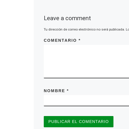
Leave a comment
Tu dirección de correo electrónico no será publicada.
L
COMENTARIO
*
Cada t
incluy
NOMBRE
*
todas 
materi
las 6:
8:00 p
termin
4:00 p