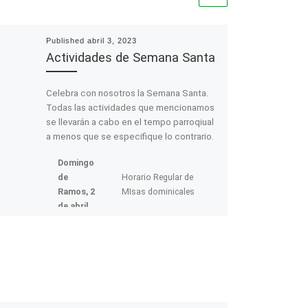
Published
abril 3, 2023
Actividades de Semana Santa
Celebra con nosotros la Semana Santa.
Todas las actividades que mencionamos
se llevarán a cabo en el tempo parroqiual
a menos que se especifique lo contrario.
Domingo
de
Horario Regular de
Ramos, 2
MIsas dominicales
de abril
Lunes
Santo, 3
Misa 8:00am
de abril
Confesiones: 9:30 a