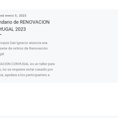
hed
enero 5, 2023
ndario de RENOVACION
YUGAL 2023
roquia San Ignacio anuncia una
serie de retiros de Renovación
al.
CION CONYUGAL es un taller para
s, no se requiere estar casado por
sia, ayudara a los participantes a
nderse mejor, a comunicar
damente, a poner prioridades en
a y poner a Dios en el centro de su
 de los talleres de Renovación
gal 2023
: