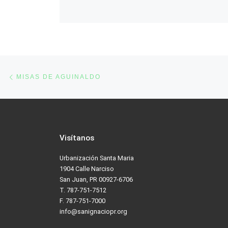
famili
Amigos
econó
partici
llamar
más
Post navigation
Previous post
MISAS DE AGUINALDO
Visítanos
Urbanización Santa Maria
1904 Calle Narciso
San Juan, PR 00927-6706
T. 787-751-7512
F. 787-751-7000
info@sanignaciopr.org