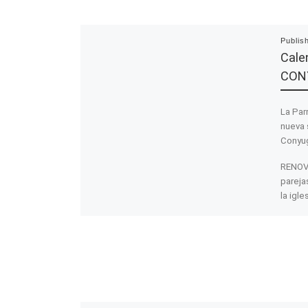
Publis
Cale
CON
La Par
nueva 
Conyug
RENOVA
pareja
la igle
compre
adecua
su vid
hogar
Fechas
Conyu