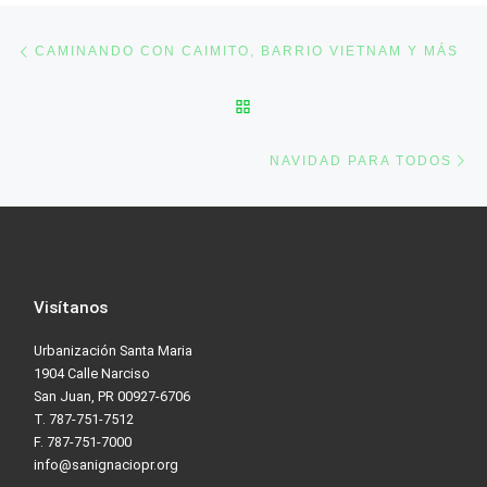
Post navigation
Previous post
CAMINANDO CON CAIMITO, BARRIO VIETNAM Y MÁS
BACK TO POST LIST
Ne
NAVIDAD PARA TODOS
Visítanos
Urbanización Santa Maria
1904 Calle Narciso
San Juan, PR 00927-6706
T. 787-751-7512
F. 787-751-7000
info@sanignaciopr.org