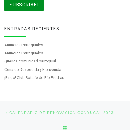
ENTRADAS RECIENTES
Anuncios Parroquiales
Anuncios Parroquiales
Querida comunidad parroquial
Cena de Despedida y Bienvenida
¡Bingo! Club Rotario de Río Piedras
Post navigation
Previous post
CALENDARIO DE RENOVACION CONYUGAL 2023
BACK TO POST LIST