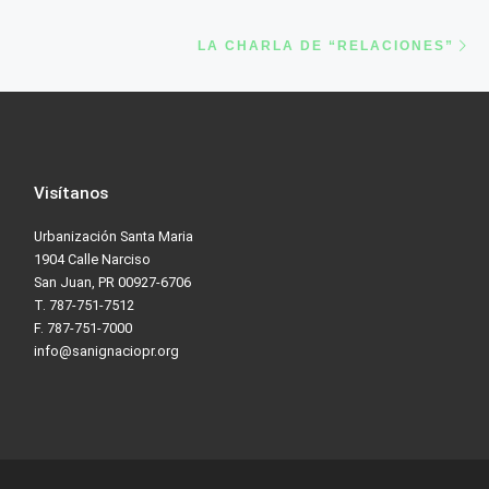
Ne
LA CHARLA DE
“RELACIONES”
Visítanos
Urbanización Santa Maria
1904 Calle Narciso
San Juan, PR 00927-6706
T. 787-751-7512
F. 787-751-7000
info@sanignaciopr.org