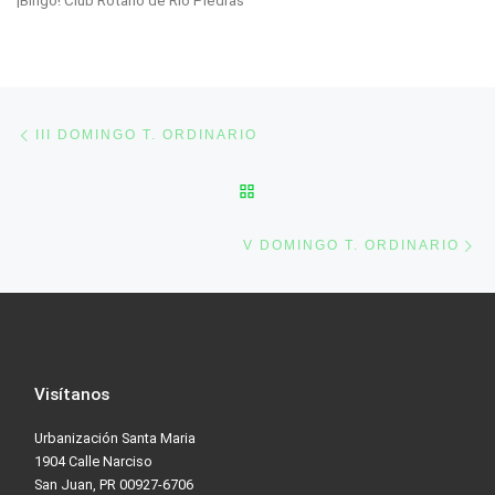
¡Bingo! Club Rotario de Río Piedras
Post navigation
Previous post
III DOMINGO T. ORDINARIO
BACK TO POST LIST
Ne
V DOMINGO T. ORDINARIO
Visítanos
Urbanización Santa Maria
1904 Calle Narciso
San Juan, PR 00927-6706