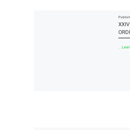
Publis
XXI
ORD
…
Leer