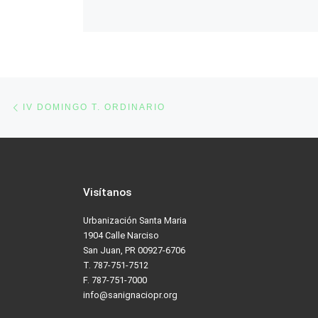
Post navigation
Previous post
IV DOMINGO T. ORDINARIO
Visítanos
Urbanización Santa Maria
1904 Calle Narciso
San Juan, PR 00927-6706
T. 787-751-7512
F. 787-751-7000
info@sanignaciopr.org