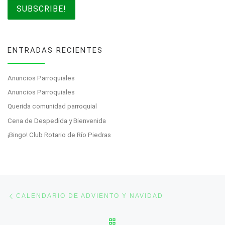
ENTRADAS RECIENTES
Anuncios Parroquiales
Anuncios Parroquiales
Querida comunidad parroquial
Cena de Despedida y Bienvenida
¡Bingo! Club Rotario de Río Piedras
Post navigation
Previous post
CALENDARIO DE ADVIENTO Y NAVIDAD
BACK TO POST LIST