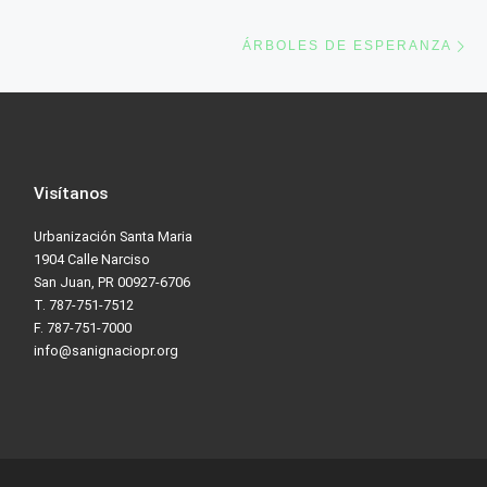
Ne
ÁRBOLES DE ESPERANZA
Visítanos
Urbanización Santa Maria
1904 Calle Narciso
San Juan, PR 00927-6706
T. 787-751-7512
F. 787-751-7000
info@sanignaciopr.org