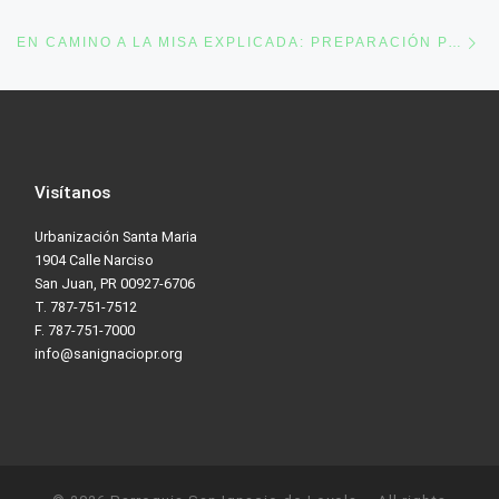
Ne
EN CAMINO A LA MISA EXPLICADA: PREPARACIÓN PARA LA MISA, 25 DE ABRIL DE 2020
Visítanos
Urbanización Santa Maria
1904 Calle Narciso
San Juan, PR 00927-6706
T. 787-751-7512
F. 787-751-7000
info@sanignaciopr.org