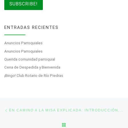
ENTRADAS RECIENTES
Anuncios Parroquiales
Anuncios Parroquiales
Querida comunidad parroquial
Cena de Despedida y Bienvenida
¡Bingo! Club Rotario de Río Piedras
Post navigation
Previous post
EN CAMINO A LA MISA EXPLICADA: INTRODUCCIÓN, 23 DE ABRIL DE 2020
BACK TO POST LIST