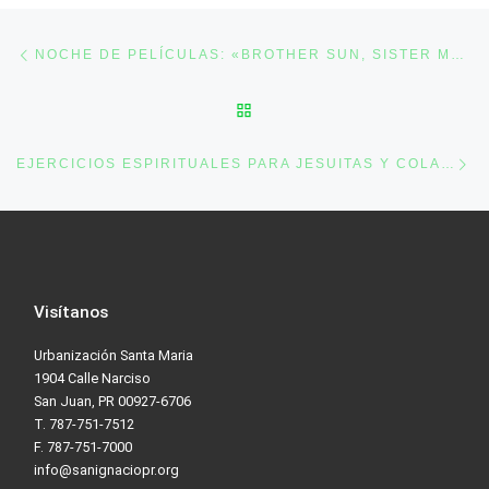
Post navigation
Previous post
NOCHE DE PELÍCULAS: «BROTHER SUN, SISTER MOON» (1972)
BACK TO POST LIST
Ne
EJERCICIOS ESPIRITUALES PARA JESUITAS Y COLABORADORES
Visítanos
Urbanización Santa Maria
1904 Calle Narciso
San Juan, PR 00927-6706
T. 787-751-7512
F. 787-751-7000
info@sanignaciopr.org